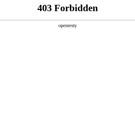
店查询
关于z6com·尊龙
OLICY