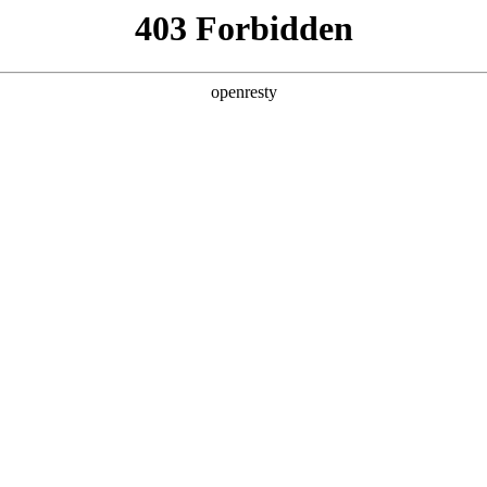
店查询
关于z6com·尊龙