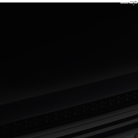
预约试驾
去App购
车