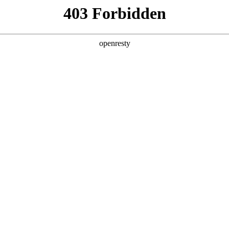
店查询
关于z6com·尊龙
NCE
预约保养
扫码下载并登录长城汽车App